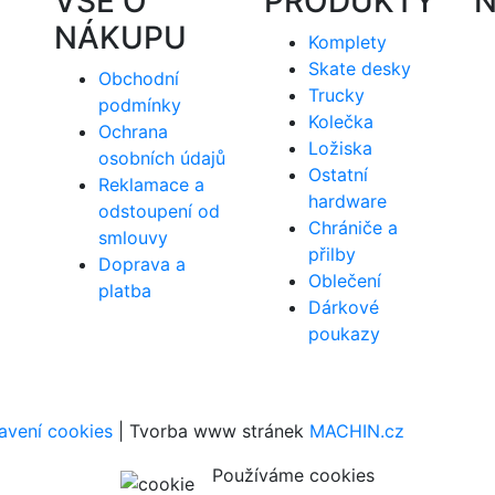
VŠE O
PRODUKTY
N
NÁKUPU
Komplety
Skate desky
Obchodní
Trucky
podmínky
Kolečka
Ochrana
Ložiska
osobních údajů
Ostatní
Reklamace a
hardware
odstoupení od
Chrániče a
smlouvy
přilby
Doprava a
Oblečení
platba
Dárkové
poukazy
avení cookies
| Tvorba www stránek
MACHIN.cz
Používáme cookies