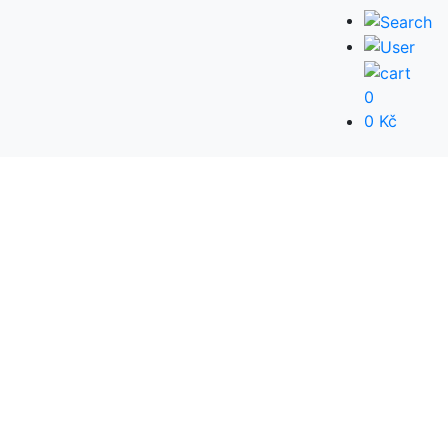
0
0 Kč