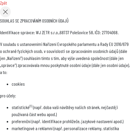
Zpět
SOUHLAS SE ZPRACOVÁNÍM OSOBNÍCH ÚDAJŮ
Identifikace správce: WJ ZETR s.r.o.,68737 Polešovice 58, IČO: 27704068.
V souladu s ustanoveními Nařízení Evropského parlamentu a Rady EU 2016/679
o ochraně fyzických osob, v souvislosti se zpracováním osobních údajů (dále
jen „Nařízení“) souhlasím tímto s tím, aby výše uvedená společnost (dále jen
„správce“) zpracovávala mnou poskytnuté osobní údaje (dále jen osobní údaje),
a to:
cookies
pro účely:
(1)
statistické
(např. doba vaší návštěvy našich stránek, nejčastěji
používaná část webu apod.)
preferenční (např. identifikace prohlížeče, jazykové nastavení apod.)
marketingové a reklamní (např. personalizace reklamy, statistika